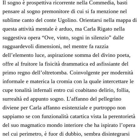
Il sogno è prospettiva ricorrente nella Commedia, basti
pensare al sogno premonitore di cui si fa menzione nel
sublime canto del conte Ugolino. Orientarsi nella mappa di
questa attività mentale è arduo, ma Carla Rigato nella
suggestiva opera “Ove, vinto, sogni in silenzio” dalle
ragguardevoli dimensioni, nel mentre fa razzia
dell’elemento luce, aspirazione somma del divino poeta,
offre al fruitore la fisicità drammatica ed asfissiante del
primo regno dell’oltretomba. Coinvolgente per modernità
informale e materica la cromia con la quale intercettare le
cupe tonalità infernali entro cui coabitano delirio, follia,
surrealtà ed appunto sogno. L’affanno del pellegrino
diviene per Carla affanno esistenziale e purtroppo non
sappiamo se con funzionalità catartica vista la perentorietà
del suo magmatico mondo interiore che ha ispirato l’opera
nel cui perimetro, è fuor di dubbio, sembra disintegrarsi