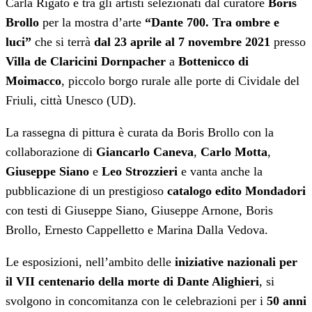
Carla Rigato è tra gli artisti selezionati dal curatore
Boris
Brollo
per la mostra d’arte
“Dante 700. Tra ombre e
luci”
che si terrà
dal 23 aprile al 7 novembre 2021
presso
Villa de Claricini Dornpacher
a
Bottenicco di
Moimacco
, piccolo borgo rurale alle porte di Cividale del
Friuli, città Unesco (UD).
La rassegna di pittura è curata da Boris Brollo con la
collaborazione di
Giancarlo Caneva
,
Carlo Motta
,
Giuseppe Siano
e
Leo Strozzieri
e vanta anche la
pubblicazione di un prestigioso
catalogo edito Mondadori
con testi di Giuseppe Siano, Giuseppe Arnone, Boris
Brollo, Ernesto Cappelletto e Marina Dalla Vedova.
Le esposizioni, nell’ambito delle
iniziative nazionali per
il VII centenario della morte di Dante Alighieri
, si
svolgono in concomitanza con le celebrazioni per i
50 anni